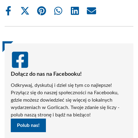
Share
Share
Share
Share
Share
Share
on
on
on
on
on
on
Facebook
X
Pinterest
WhatsApp
LinkedIn
Email
(Twitter)
Dołącz do nas na Facebooku!
Odkrywaj, dyskutuj i dziel się tym co najlepsze!
Przyłącz się do naszej społeczności na Facebooku,
gdzie możesz dowiedzieć się więcej o lokalnych
wydarzeniach w Gorlicach. Twoje zdanie się liczy -
polub naszą stronę i bądź na bieżąco!
Polub nas!