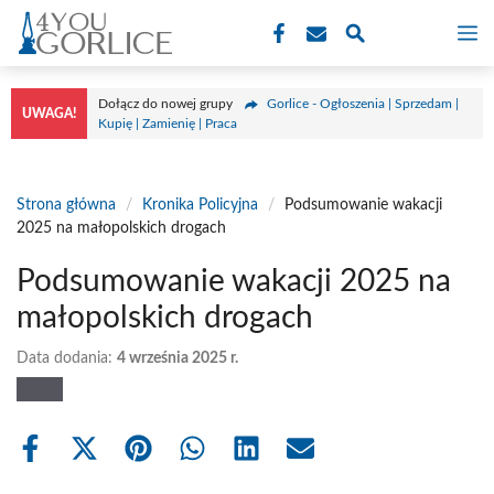
Przejdź
M
do
treści
Dołącz do nowej grupy
Gorlice - Ogłoszenia | Sprzedam |
UWAGA!
Kupię | Zamienię | Praca
Strona główna
/
Kronika Policyjna
/
Podsumowanie wakacji
2025 na małopolskich drogach
Podsumowanie wakacji 2025 na
małopolskich drogach
Data dodania:
4 września 2025 r.
Share
Share
Share
Share
Share
Share
on
on
on
on
on
on
Facebook
X
Pinterest
WhatsApp
LinkedIn
Email