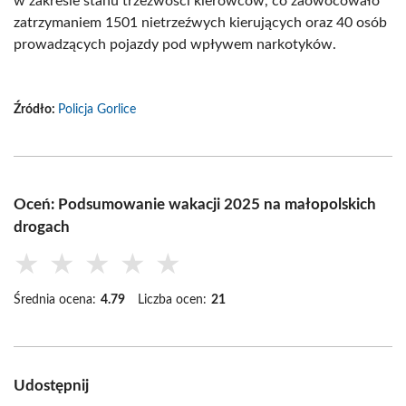
w zakresie stanu trzeźwości kierowców, co zaowocowało
zatrzymaniem 1501 nietrzeźwych kierujących oraz 40 osób
prowadzących pojazdy pod wpływem narkotyków.
Źródło:
Policja Gorlice
Oceń: Podsumowanie wakacji 2025 na małopolskich
drogach
★
★
★
★
★
Średnia ocena:
4.79
Liczba ocen:
21
Udostępnij