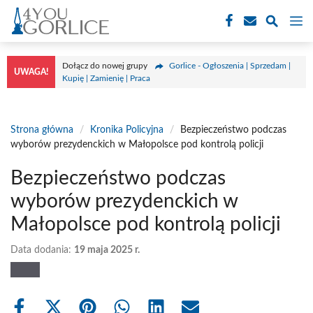
Przejdź
M
do
treści
Dołącz do nowej grupy
Gorlice - Ogłoszenia | Sprzedam |
UWAGA!
Kupię | Zamienię | Praca
Strona główna
/
Kronika Policyjna
/
Bezpieczeństwo podczas
wyborów prezydenckich w Małopolsce pod kontrolą policji
Bezpieczeństwo podczas
wyborów prezydenckich w
Małopolsce pod kontrolą policji
Data dodania:
19 maja 2025 r.
Share
Share
Share
Share
Share
Share