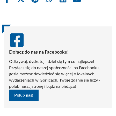
Share
Share
Share
Share
Share
Share
on
on
on
on
on
on
Facebook
X
Pinterest
WhatsApp
LinkedIn
Email
(Twitter)
Dołącz do nas na Facebooku!
Odkrywaj, dyskutuj i dziel się tym co najlepsze!
Przyłącz się do naszej społeczności na Facebooku,
gdzie możesz dowiedzieć się więcej o lokalnych
wydarzeniach w Gorlicach. Twoje zdanie się liczy -
polub naszą stronę i bądź na bieżąco!
Polub nas!