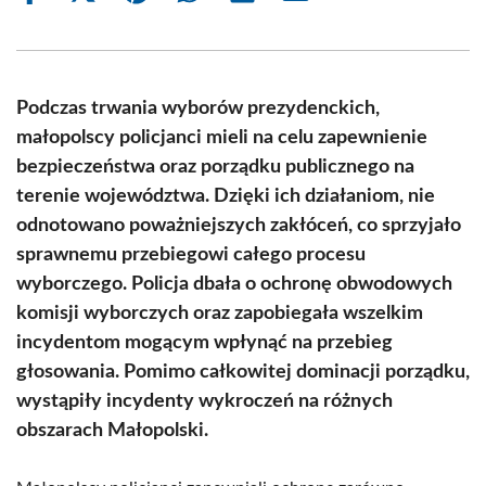
on
on
on
on
on
on
Facebook
X
Pinterest
WhatsApp
LinkedIn
Email
(Twitter)
Podczas trwania wyborów prezydenckich,
małopolscy policjanci mieli na celu zapewnienie
bezpieczeństwa oraz porządku publicznego na
terenie województwa. Dzięki ich działaniom, nie
odnotowano poważniejszych zakłóceń, co sprzyjało
sprawnemu przebiegowi całego procesu
wyborczego. Policja dbała o ochronę obwodowych
komisji wyborczych oraz zapobiegała wszelkim
incydentom mogącym wpłynąć na przebieg
głosowania. Pomimo całkowitej dominacji porządku,
wystąpiły incydenty wykroczeń na różnych
obszarach Małopolski.