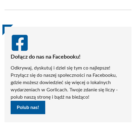
on
on
on
on
on
on
Facebook
X
Pinterest
WhatsApp
LinkedIn
Email
(Twitter)
Dołącz do nas na Facebooku!
Odkrywaj, dyskutuj i dziel się tym co najlepsze!
Przyłącz się do naszej społeczności na Facebooku,
gdzie możesz dowiedzieć się więcej o lokalnych
wydarzeniach w Gorlicach. Twoje zdanie się liczy -
polub naszą stronę i bądź na bieżąco!
Polub nas!