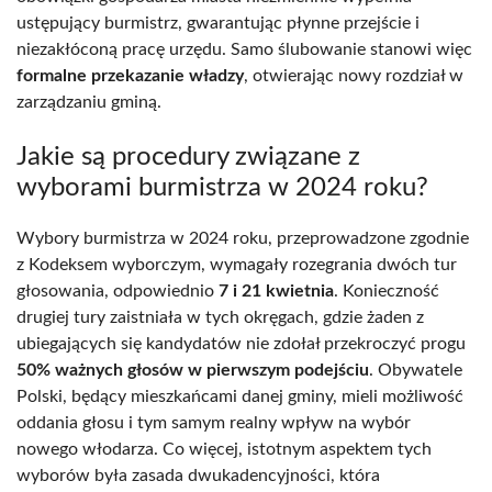
ustępujący burmistrz, gwarantując płynne przejście i
niezakłóconą pracę urzędu. Samo ślubowanie stanowi więc
formalne przekazanie władzy
, otwierając nowy rozdział w
zarządzaniu gminą.
Jakie są procedury związane z
wyborami burmistrza w 2024 roku?
Wybory burmistrza w 2024 roku, przeprowadzone zgodnie
z Kodeksem wyborczym, wymagały rozegrania dwóch tur
głosowania, odpowiednio
7 i 21 kwietnia
. Konieczność
drugiej tury zaistniała w tych okręgach, gdzie żaden z
ubiegających się kandydatów nie zdołał przekroczyć progu
50% ważnych głosów w pierwszym podejściu
. Obywatele
Polski, będący mieszkańcami danej gminy, mieli możliwość
oddania głosu i tym samym realny wpływ na wybór
nowego włodarza. Co więcej, istotnym aspektem tych
wyborów była zasada dwukadencyjności, która