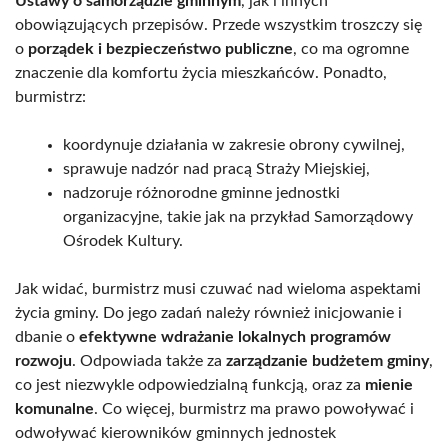
Ustawy o samorządzie gminnym
, jak i innych
obowiązujących przepisów. Przede wszystkim troszczy się
o
porządek i bezpieczeństwo publiczne
, co ma ogromne
znaczenie dla komfortu życia mieszkańców. Ponadto,
burmistrz:
koordynuje działania w zakresie obrony cywilnej,
sprawuje nadzór nad pracą Straży Miejskiej,
nadzoruje różnorodne gminne jednostki
organizacyjne, takie jak na przykład Samorządowy
Ośrodek Kultury.
Jak widać, burmistrz musi czuwać nad wieloma aspektami
życia gminy. Do jego zadań należy również inicjowanie i
dbanie o
efektywne wdrażanie lokalnych programów
rozwoju
. Odpowiada także za
zarządzanie budżetem gminy
,
co jest niezwykle odpowiedzialną funkcją, oraz za
mienie
komunalne
. Co więcej, burmistrz ma prawo powoływać i
odwoływać kierowników gminnych jednostek