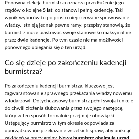
Ponowna elekcja burmistrza oznacza przedłużenie jego
rządów o kolejne
5 lat
, co stanowi pełną kadencję. Taki
wynik wyborów to po prostu nieprzerwane sprawowanie
władzy. Istnieją jednak pewne ramy: przepisy stanowią, że
burmistrz może piastować swoje stanowisko maksymalnie
przez
dwie kadencje
. Po tym czasie nie ma możliwości
ponownego ubiegania się o ten urząd.
Co się dzieje po zakończeniu kadencji
burmistrza?
Po zakończeniu kadencji burmistrza, kluczowe jest
zagwarantowanie sprawnego przekazania władzy nowemu
włodarzowi. Dotychczasowy burmistrz pełni swoją funkcję
do chwili złożenia ślubowania przez swojego następcę,
który w ten sposób formalnie przejmuje obowiązki.
Ustępujący burmistrz w tym okresie odpowiada za
uporządkowane przekazanie wszelkich spraw, aby uniknąć
zakłóceń w pracy gminy.
Nowy burmistrz obejmuje urząd