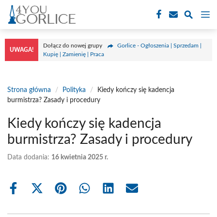
Przejdź
M
do
treści
Dołącz do nowej grupy
Gorlice - Ogłoszenia | Sprzedam |
UWAGA!
Kupię | Zamienię | Praca
Strona główna
/
Polityka
/
Kiedy kończy się kadencja
burmistrza? Zasady i procedury
Kiedy kończy się kadencja
burmistrza? Zasady i procedury
Data dodania:
16 kwietnia 2025 r.
Share
Share
Share
Share
Share
Share
on
on
on
on
on
on
Facebook
X
Pinterest
WhatsApp
LinkedIn
Email
(Twitter)