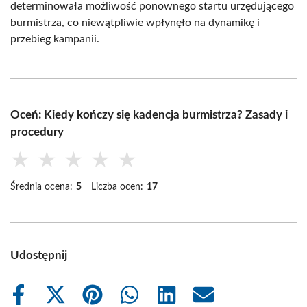
determinowała możliwość ponownego startu urzędującego
burmistrza, co niewątpliwie wpłynęło na dynamikę i
przebieg kampanii.
Oceń: Kiedy kończy się kadencja burmistrza? Zasady i
procedury
★
★
★
★
★
Średnia ocena:
5
Liczba ocen:
17
Udostępnij
Share
Share
Share
Share
Share
Share