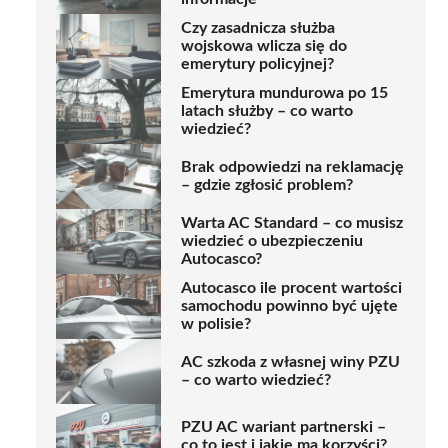
Czy zasadnicza służba
wojskowa wlicza się do
emerytury policyjnej?
Emerytura mundurowa po 15
latach służby – co warto
wiedzieć?
Brak odpowiedzi na reklamację
– gdzie zgłosić problem?
Warta AC Standard – co musisz
wiedzieć o ubezpieczeniu
Autocasco?
Autocasco ile procent wartości
samochodu powinno być ujęte
w polisie?
AC szkoda z własnej winy PZU
– co warto wiedzieć?
PZU AC wariant partnerski –
co to jest i jakie ma korzyści?