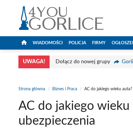
Przejdź
do
treści
WIADOMOŚCI
POLICJA
FIRMY
OGŁOSZE
UWAGA!
Dołącz do nowej grupy
Gorl
Strona główna
/
Biznes i Praca
/
AC do jakiego wieku auta
AC do jakiego wieku
ubezpieczenia