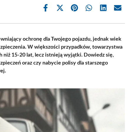
Share
Share
Share
Share
Share
Share
on
on
on
on
on
on
Facebook
X
Pinterest
WhatsApp
LinkedIn
Email
(Twitter)
ewniający ochronę dla Twojego pojazdu, jednak wiek
zpieczenia. W większości przypadków, towarzystwa
niż 15-20 lat, lecz istnieją wyjątki. Dowiedz się,
pieczeń oraz czy nabycie polisy dla starszego
ej.