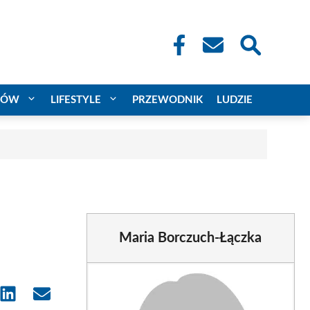
CÓW
LIFESTYLE
PRZEWODNIK
LUDZIE
Maria Borczuch-Łączka
e
Share
Share
on
on