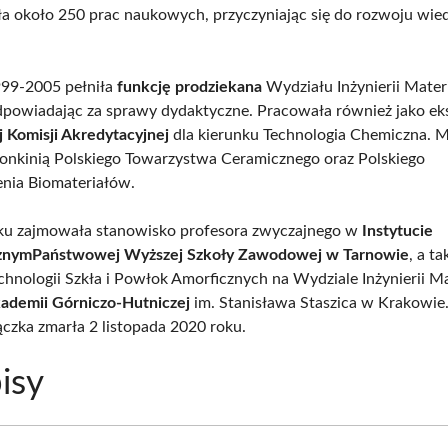
a około 250 prac naukowych, przyczyniając się do rozwoju wie
999-2005 pełniła
funkcję prodziekana
Wydziału Inżynierii Mater
dpowiadając za sprawy dydaktyczne. Pracowała również jako ek
Komisji Akredytacyjnej
dla kierunku Technologia Chemiczna. M
onkinią Polskiego Towarzystwa Ceramicznego oraz Polskiego
nia Biomateriałów.
ku zajmowała stanowisko profesora zwyczajnego w
Instytucie
cznym
Państwowej Wyższej Szkoły Zawodowej w Tarnowie
, a t
chnologii Szkła i Powłok Amorficznych na Wydziale Inżynierii Ma
ademii Górniczo-Hutniczej
im. Stanisława Staszica w Krakowie
czka zmarła 2 listopada 2020 roku.
isy