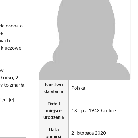
sApp
LinkedIn
Email
yła osobą o
ie
niach
ą kluczowe
 w
 roku, 2
dy to zmarła.
Państwo
Polska
działania
ęci jej
Data i
miejsce
18 lipca 1943 Gorlice
urodzenia
Data
2 listopada 2020
śmierci