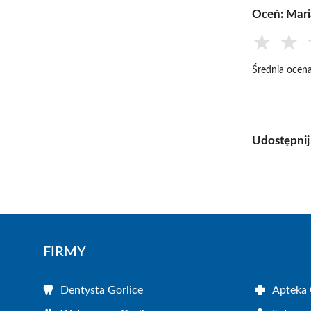
Oceń: Mari
★
★
Średnia ocena
Udostępnij
FIRMY
Dentysta Gorlice
Apteka 