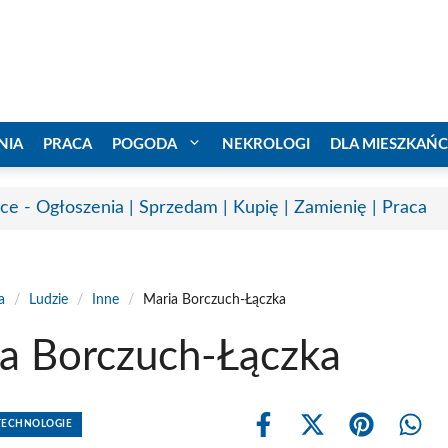
NIA
PRACA
POGODA
NEKROLOGI
DLA MIESZKAŃ
ice - Ogłoszenia | Sprzedam | Kupię | Zamienię | Praca
a
/
Ludzie
/
Inne
/
Maria Borczuch-Łączka
a Borczuch-Łączka
 TECHNOLOGIE
Share
Share
Share
Shar
on
on
on
on