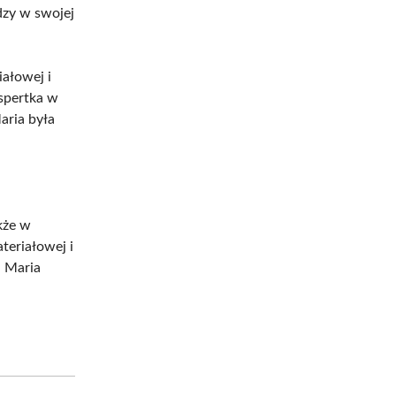
dzy w swojej
iałowej i
spertka w
aria była
akże w
teriałowej i
. Maria