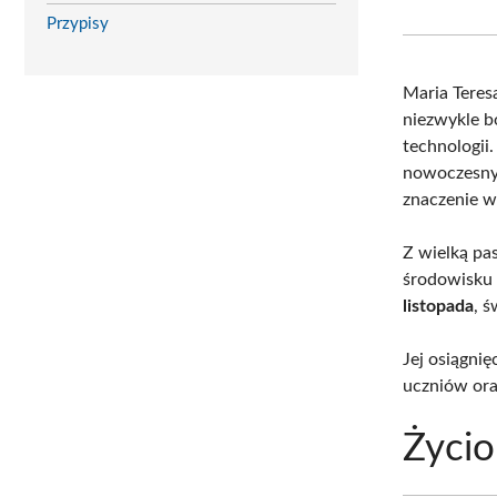
Przypisy
Maria Teres
niezwykle 
technologii
nowoczesnyc
znaczenie w
Z wielką pa
środowisku 
listopada
, ś
Jej osiągni
uczniów or
Życio