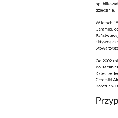
opublikował
dziedzinie.
W latach 1
Ceramiki, o
Państwowej 
aktywną czł
Stowarzysze
Od 2002 ro
Politechni
Katedrze Te
Ceramiki
Ak
Borczuch-Łą
Przyp