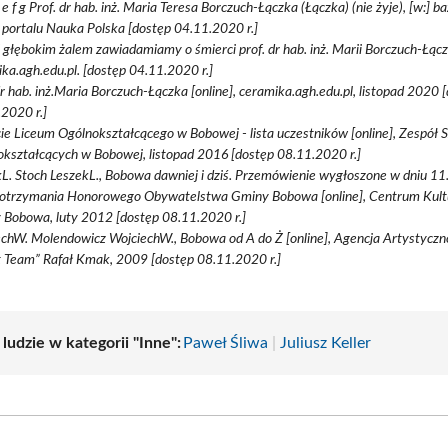
d e f g Prof. dr hab. inż. Maria Teresa Borczuch-Łączka (Łączka) (nie żyje), [w:] b
 portalu Nauka Polska [dostęp 04.11.2020 r.]
Z głębokim żalem zawiadamiamy o śmierci prof. dr hab. inż. Marii Borczuch-Łącz
ka.agh.edu.pl. [dostęp 04.11.2020 r.]
dr hab. inż.Maria Borczuch-Łączka [online], ceramika.agh.edu.pl, listopad 2020 
2020 r.]
ie Liceum Ogólnokształcącego w Bobowej - lista uczestników [online], Zespół 
kształcących w Bobowej, listopad 2016 [dostęp 08.11.2020 r.]
L. Stoch LeszekL., Bobowa dawniej i dziś. Przemówienie wygłoszone w dniu 11
i otrzymania Honorowego Obywatelstwa Gminy Bobowa [online], Centrum Kultu
 Bobowa, luty 2012 [dostęp 08.11.2020 r.]
echW. Molendowicz WojciechW., Bobowa od A do Ż [online], Agencja Artystyc
 Team” Rafał Kmak, 2009 [dostęp 08.11.2020 r.]
 ludzie w kategorii "Inne":
Paweł Śliwa
|
Juliusz Keller