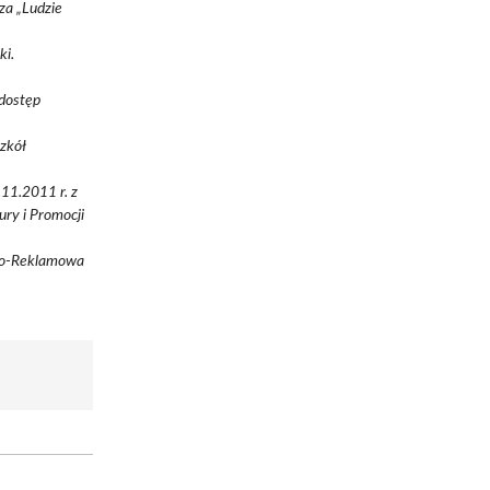
aza „Ludzie
ki.
[dostęp
Szkół
.11.2011 r. z
ry i Promocji
zno-Reklamowa