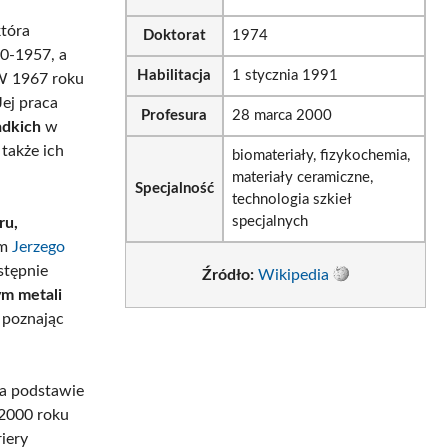
która
Doktorat
1974
0-1957, a
Habilitacja
1 stycznia 1991
W 1967 roku
ej praca
Profesura
28 marca 2000
adkich
w
także ich
biomateriały, fizykochemia,
materiały ceramiczne,
Specjalność
technologia szkieł
specjalnych
ru,
em
Jerzego
stępnie
Źródło:
Wikipedia
ym metali
, poznając
na podstawie
 2000 roku
iery