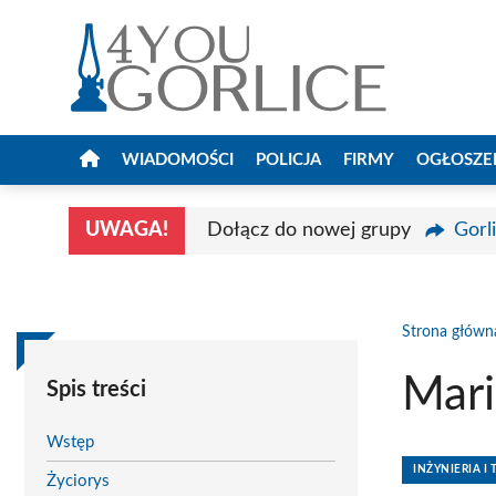
Przejdź
do
treści
WIADOMOŚCI
POLICJA
FIRMY
OGŁOSZE
UWAGA!
Dołącz do nowej grupy
Gorl
Strona główn
Mari
Spis treści
Wstęp
INŻYNIERIA I
Życiorys