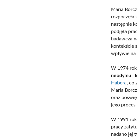
Maria Borcz
rozpoczęła 
następnie 
podjęła pra
badawcza na
kontekście 
wpływie na 
W 1974 roku
neodymu i 
Habera
, co
Maria Borc
oraz poświ
jego proces
W 1991 roku
pracy zaty
nadano jej t