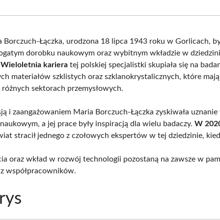
Facebook
X
Pinterest
What
(Twitter)
a Borczuch-Łączka, urodzona 18 lipca 1943 roku w Gorlicach, b
bogatym dorobku naukowym oraz wybitnym wkładzie w dziedzin
.
Wieloletnia kariera
tej polskiej specjalistki skupiała się na bada
h materiałów szklistych oraz szklanokrystalicznych, które maj
 różnych sektorach przemysłowych.
sją i zaangażowaniem Maria Borczuch-Łączka zyskiwała uznanie
naukowym, a jej prace były inspiracją dla wielu badaczy.
W 2020
wiat stracił jednego z czołowych ekspertów w tej dziedzinie, kie
ęcia oraz wkład w rozwój technologii pozostaną na zawsze w pami
az współpracowników.
rys