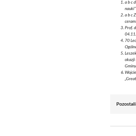
a b c 
nauki”
a b c 
cerami
Prof. 
04.11.
70 Lec
Ogólno
Leszek
okazj
Gminy
Wojci
„Great
Pozostali