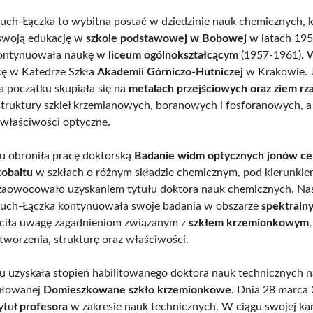
uch-Łączka to wybitna postać w dziedzinie nauk chemicznych, 
swoją edukację w
szkole podstawowej w Bobowej
w latach 195
kontynuowała naukę w
liceum ogólnokształcącym
(1957-1961). 
cę w Katedrze Szkła
Akademii Górniczo-Hutniczej
w Krakowie. J
 początku skupiała się na
metalach przejściowych oraz ziem rz
struktury szkieł krzemianowych, boranowych i fosforanowych, a 
właściwości optyczne.
 obroniła pracę doktorską
Badanie widm optycznych jonów ce
kobaltu
w szkłach o różnym składzie chemicznym, pod kierunki
 zaowocowało uzyskaniem tytułu doktora nauk chemicznych. Na
zuch-Łączka kontynuowała swoje badania w obszarze
spektraln
ęciła uwagę zagadnieniom związanym z
szkłem krzemionkowym
 tworzenia, strukturę oraz właściwości.
 uzyskała stopień habilitowanego doktora nauk technicznych 
tułowanej
Domieszkowane szkło krzemionkowe
. Dnia 28 marca
ytuł
profesora
w zakresie nauk technicznych. W ciągu swojej kar