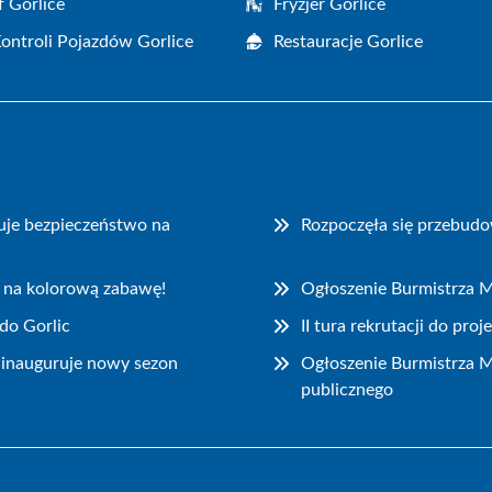
f Gorlice
Fryzjer Gorlice
Kontroli Pojazdów Gorlice
Restauracje Gorlice
uje bezpieczeństwo na
Rozpoczęła się przebudo
 na kolorową zabawę!
Ogłoszenie Burmistrza M
do Gorlic
II tura rekrutacji do pr
ainauguruje nowy sezon
Ogłoszenie Burmistrza M
publicznego