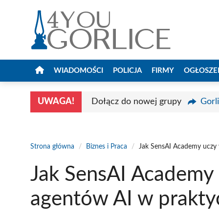
Przejdź
do
treści
WIADOMOŚCI
POLICJA
FIRMY
OGŁOSZE
UWAGA!
Dołącz do nowej grupy
Gorl
Strona główna
/
Biznes i Praca
/
Jak SensAI Academy uczy 
Jak SensAI Academy 
agentów AI w prakty