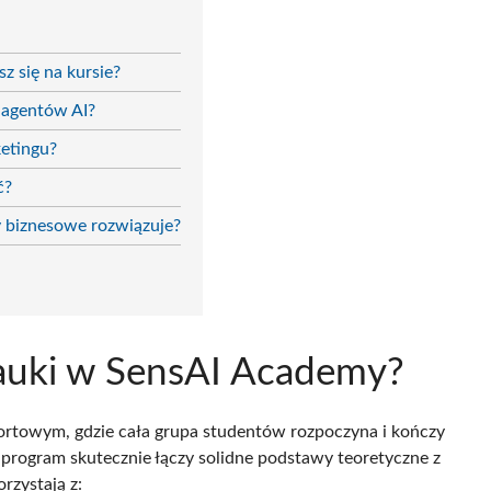
z się na kursie?
 agentów AI?
etingu?
ć?
y biznesowe rozwiązuje?
auki w SensAI Academy?
rtowym, gdzie cała grupa studentów rozpoczyna i kończy
 program skutecznie łączy solidne podstawy teoretyczne z
rzystają z: