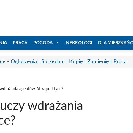
NIA
PRACA
POGODA
NEKROLOGI
DLA MIESZKAŃ
ice - Ogłoszenia | Sprzedam | Kupię | Zamienię | Praca
wdrażania agentów AI w praktyce?
uczy wdrażania
ce?