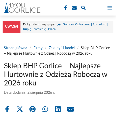
Przejdź
M
do
treści
Dołącz do nowej grupy
Gorlice - Ogłoszenia | Sprzedam |
UWAGA!
Kupię | Zamienię | Praca
Strona główna
/
Firmy
/
Zakupy i Handel
/
Sklep BHP Gorlice
– Najlepsze Hurtownie z Odzieżą Roboczą w 2026 roku
Sklep BHP Gorlice – Najlepsze
Hurtownie z Odzieżą Roboczą w
2026 roku
Data dodania:
2 sierpnia 2026 r.
Share
Share
Share
Share
Share
Share
on
on
on
on
on
on