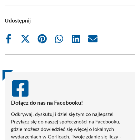
Udostępnij
Share
Share
Share
Share
Share
Share
on
on
on
on
on
on
Facebook
X
Pinterest
WhatsApp
LinkedIn
Email
(Twitter)
Dołącz do nas na Facebooku!
Odkrywaj, dyskutuj i dziel się tym co najlepsze!
Przyłącz się do naszej społeczności na Facebooku,
gdzie możesz dowiedzieć się więcej o lokalnych
wydarzeniach w Gorlicach. Twoje zdanie się liczy -