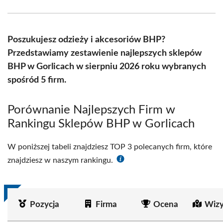
Facebook
X
Pinterest
WhatsApp
LinkedIn
Email
(Twitter)
Poszukujesz odzieży i akcesoriów BHP?
Przedstawiamy zestawienie najlepszych sklepów
BHP w Gorlicach w sierpniu 2026 roku wybranych
spośród 5 firm.
Porównanie Najlepszych Firm w
Rankingu Sklepów BHP w Gorlicach
W poniższej tabeli znajdziesz TOP 3 polecanych firm, które
znajdziesz w naszym rankingu.
Pozycja
Firma
Ocena
Wizy