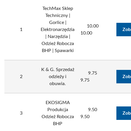
TechMax Sklep
Techniczny |
Gorlice |
10.00
1
Elektronarzędzia
Zob
10.00
| Narzędzia |
Odzież Robocza
BHP | Spawarki
K & G. Sprzedaż
9.75
2
odzieży i
Zob
9.75
obuwia.
EKOSIGMA
Produkcja
9.50
3
Zob
Odzież Robocza
9.50
BHP